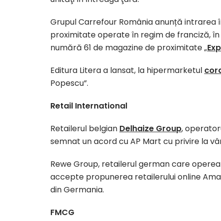
Grupul Carrefour România anunță intrarea î
proximitate operate în regim de franciză, în
numără 61 de magazine de proximitate „
Exp
Editura Litera a lansat, la hipermarketul
cor
Popescu”.
Retail International
Retailerul belgian
Delhaize Group
, operator
semnat un acord cu AP Mart cu privire la vân
Rewe Group, retailerul german care operează 
accepte propunerea retailerului online Ama
din Germania.
FMCG