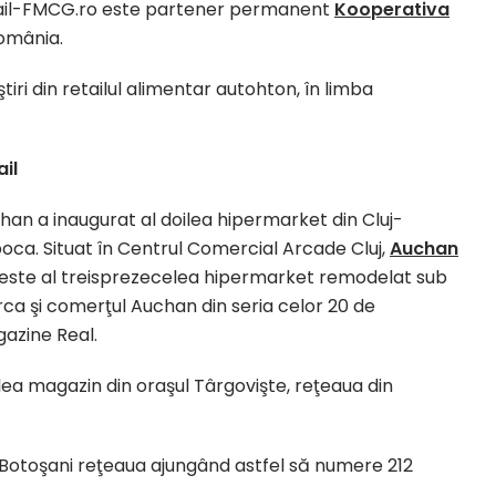
etail-FMCG.ro este partener permanent
Kooperativa
România.
iri din retailul alimentar autohton, în limba
ail
han a inaugurat al doilea hipermarket din Cluj-
oca. Situat în Centrul Comercial Arcade Cluj,
Auchan
este al treisprezecelea hipermarket remodelat sub
ca şi comerţul Auchan din seria celor 20 de
azine Real.
ea magazin din oraşul Târgovişte, reţeaua din
 Botoşani reţeaua ajungând astfel să numere 212