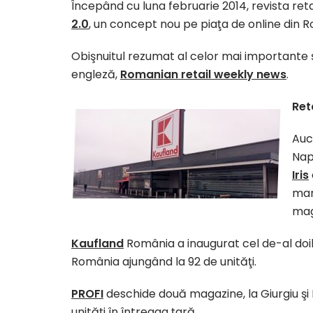
Începând cu luna februarie 2014, revista r
2.0
, un concept nou pe piaţa de online din 
Obişnuitul rezumat al celor mai importante şt
engleză,
Romanian retail weekly news
.
Ret
Auc
Nap
Iris
mar
mag
Kaufland
România a inaugurat cel de-al doil
România ajungând la 92 de unităţi.
PROFI
deschide două magazine, la Giurgiu şi
unităţi în întreaga ţară.