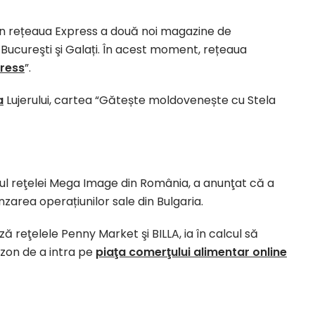
n rețeaua Express a două noi magazine de
 Bucureşti şi Galați. În acest moment, rețeaua
ress
”.
a
Lujerului, cartea “Gătește moldovenește cu Stela
ul reţelei Mega Image din România, a anunţat că a
zarea operațiunilor sale din Bulgaria.
reţelele Penny Market şi BILLA, ia în calcul să
zon de a intra pe
piaţa comerţului alimentar online