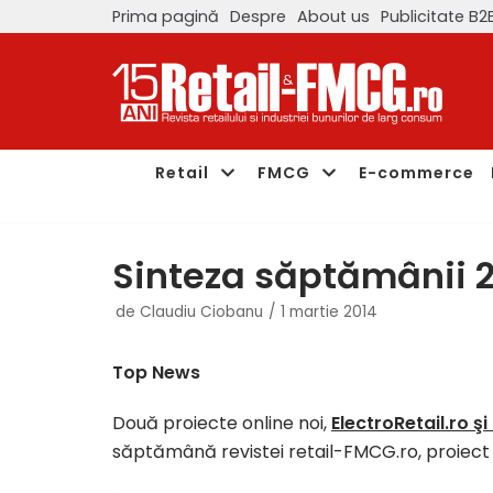
Prima pagină
Despre
About us
Publicitate B2
Sari
la
conținut
Retail
FMCG
E-commerce
Sinteza săptămânii 2
de
Claudiu Ciobanu
1 martie 2014
Top News
Două proiecte online noi,
ElectroRetail.ro şi
săptămână revistei retail-FMCG.ro, proiect ca