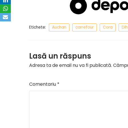
Etichete:
Auchan
carrefour
Cora
Dlh
Lasă un răspuns
Adresa ta de email nu va fi publicată.
Câmpur
Comentariu
*