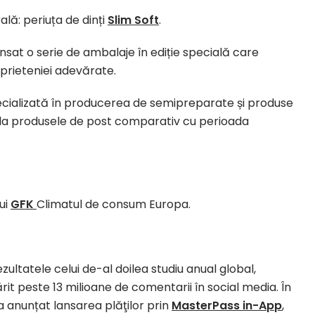
lă: periuța de dinți
Slim Soft
.
nsat o serie de ambalaje în ediție specială care
prieteniei adevărate.
cializată în producerea de semipreparate și produse
 la produsele de post comparativ cu perioada
ui
GFK
Climatul de consum Europa.
ltatele celui de-al doilea studiu anual global,
rit peste 13 milioane de comentarii în social media. În
 anunțat lansarea plăţilor prin
MasterPass in-App
,