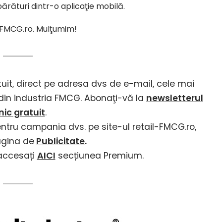
rături dintr-o aplicaţie mobilă.
il-FMCG.ro. Mulţumim!
tuit, direct pe adresa dvs de e-mail, cele mai
i din industria FMCG. Abonaţi-vă la
newsletterul
lnic gratuit
.
entru campania dvs. pe site-ul retail-FMCG.ro,
agina de
Publicitate
.
 accesați
AICI
secțiunea Premium.