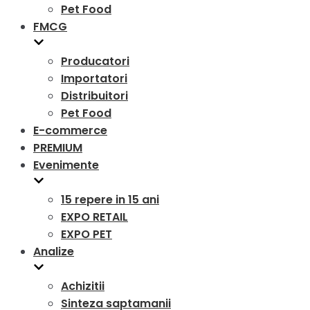
Pet Food
FMCG
Producatori
Importatori
Distribuitori
Pet Food
E-commerce
PREMIUM
Evenimente
15 repere in 15 ani
EXPO RETAIL
EXPO PET
Analize
Achizitii
Sinteza saptamanii