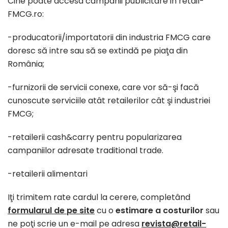
Cine poate accesa campanii publicitare in retail-
FMCG.ro:
-producatorii/importatorii din industria FMCG care
doresc să intre sau să se extindă pe piaţa din
România;
-furnizorii de servicii conexe, care vor să-şi facă
cunoscute serviciile atât retailerilor cât şi industriei
FMCG;
-retailerii cash&carry pentru popularizarea
campaniilor adresate traditional trade.
-retailerii alimentari
Iţi trimitem rate cardul la cerere, completând
formularul de pe site
cu o
estimare a costurilor
sau
ne poţi scrie un e-mail pe adresa
revista@retail-