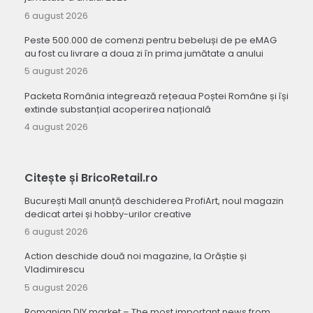
6 august 2026
Peste 500.000 de comenzi pentru bebeluși de pe eMAG
au fost cu livrare a doua zi în prima jumătate a anului
5 august 2026
Packeta România integrează rețeaua Poștei Române și își
extinde substanțial acoperirea națională
4 august 2026
Citește și BricoRetail.ro
București Mall anunță deschiderea ProfiArt, noul magazin
dedicat artei și hobby-urilor creative
6 august 2026
Action deschide două noi magazine, la Orăștie și
Vladimirescu
5 august 2026
Romanian DIY market – The most important news from