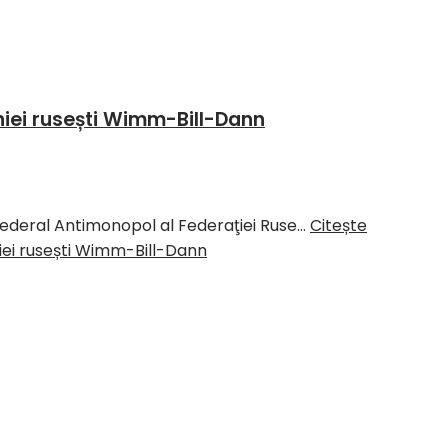
iei rusești Wimm-Bill-Dann
ul Federal Antimonopol al Federaţiei Ruse…
Citește
iei rusești Wimm-Bill-Dann