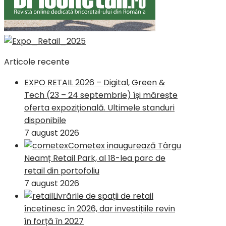
Articole recente
EXPO RETAIL 2026 – Digital, Green &
Tech (23 – 24 septembrie) își mărește
oferta expozițională. Ultimele standuri
disponibile
7 august 2026
Cometex inaugurează Târgu
Neamț Retail Park, al 18-lea parc de
retail din portofoliu
7 august 2026
Livrările de spații de retail
încetinesc în 2026, dar investițiile revin
în forță în 2027