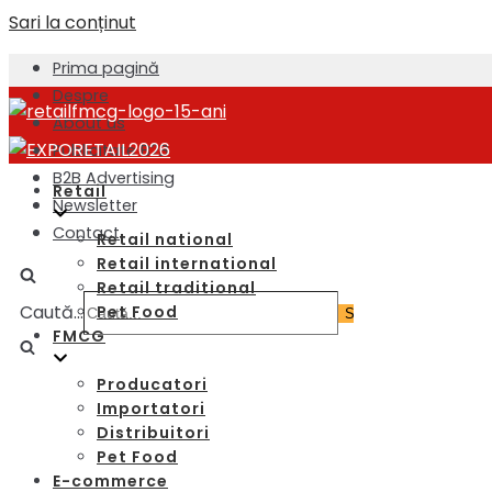
Sari la conținut
Prima pagină
Despre
About us
Publicitate B2B
B2B Advertising
Retail
Newsletter
Contact
Retail national
Retail international
Retail traditional
Caută...
Pet Food
FMCG
Producatori
Importatori
Distribuitori
Pet Food
E-commerce