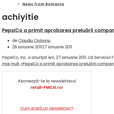
News from Romania
achiyitie
PepsiCo a primit aprobarea preluării compan
de
Claudiu Ciobanu
28 ianuarie 2011
27 ianuarie 2011
PepsiCo, Inc. a anunţat ieri, 27 ianuarie 2011, că Servici
mai mult »
PepsiCo a primit aprobarea preluării compan
Abonează-te la newsletterul
retail-FMCG.ro
!
Cum arată un newsletter?