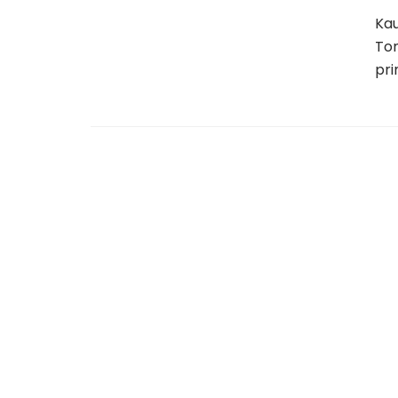
Kau
To
pr