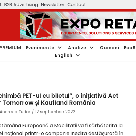
B
B2B Advertising
Newsletter
Contact
PREMIUM
Evenimente
Analize
Oameni
EcoB
English
chimbă PET-ul cu biletul”, o inițiativă Act
r Tomorrow și Kaufland România
Andreea Tudor
12 septembrie 2022
tămâna Europeană a Mobilității va fi sărbătorită la
el național printr-o campanie inedită desfășurată în