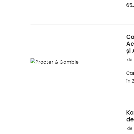
65
Ca
Ac
și
de
Cam
în 
Ka
de
de