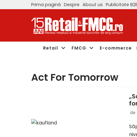
Prima pagină
Despre
About us
Publicitate B2
Sari
la
conținut
Retail
FMCG
E-commerce
Act For Tomorrow
„S
fo
de
Săp
niv