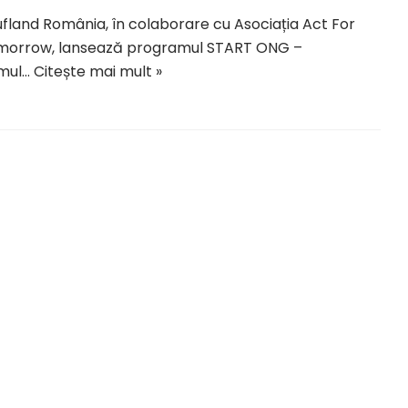
fland România, în colaborare cu Asociația Act For
morrow, lansează programul START ONG –
imul…
Citește mai mult »