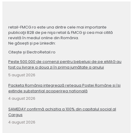
retail-FMCG.ro este una dintre cele mai importante
publicaţii B2B de pe nişa retail & FMCG şi cea mai citită
revistă în mediul online din România.
Ne găsești și pe LinkedIn:
Citește și ElectroRetail.ro
Peste 500.000 de comenzi pentru bebeluși de pe eMAG au
fost cu livrare a doua zi în prima jumătate a anului
5 august 2026
Packeta România integrează rețeaua Poștei Române și își
extinde substanțial acoperirea națională
4 august 2026
SAMEDAY confirmă achiziția a 100% din capitalul social al
Cargus
4 august 2026