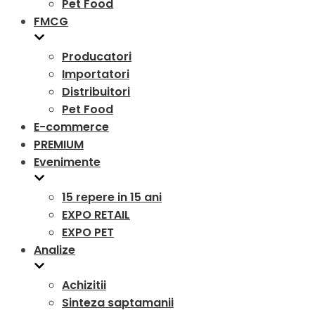
Pet Food
FMCG
Producatori
Importatori
Distribuitori
Pet Food
E-commerce
PREMIUM
Evenimente
15 repere in 15 ani
EXPO RETAIL
EXPO PET
Analize
Achizitii
Sinteza saptamanii