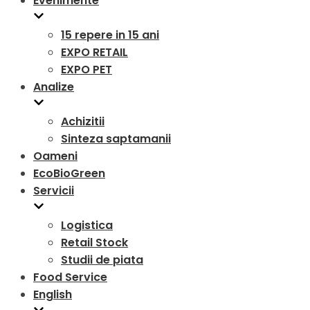
Evenimente
15 repere in 15 ani
EXPO RETAIL
EXPO PET
Analize
Achizitii
Sinteza saptamanii
Oameni
EcoBioGreen
Servicii
Logistica
Retail Stock
Studii de piata
Food Service
English