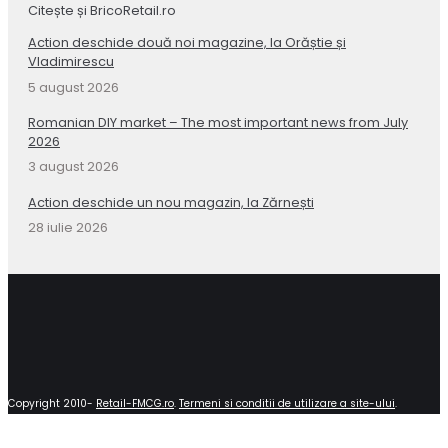
Citește și BricoRetail.ro
Action deschide două noi magazine, la Orăștie și
Vladimirescu
5 august 2026
Romanian DIY market – The most important news from July
2026
3 august 2026
Action deschide un nou magazin, la Zărnești
28 iulie 2026
Copyright 2010-
Retail-FMCG.ro
.
Termeni si conditii de utilizare a site-ului
.
Close
this