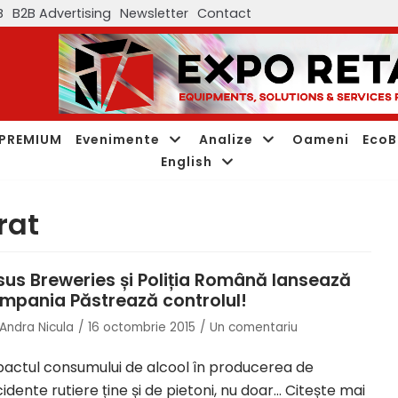
B
B2B Advertising
Newsletter
Contact
PREMIUM
Evenimente
Analize
Oameni
EcoB
English
rat
sus Breweries și Poliția Română lansează
mpania Păstrează controlul!
Andra Nicula
16 octombrie 2015
Un comentariu
actul consumului de alcool în producerea de
idente rutiere ține și de pietoni, nu doar…
Citește mai