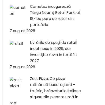
Cometex inaugurează
Târgu Neamț Retail Park, al
18-lea parc de retail din
portofoliu
7 august 2026
Livrările de spații de retail
încetinesc în 2026, dar
investițiile revin în forță în
2027
7 august 2026
Zest Pizza: Ce pizza
mănâncă bucureștenii –
trufele, brânzeturile italiene
și gusturile picante urcă în
top