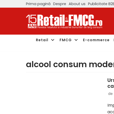
Prima pagină
Despre
About us
Publicitate B2
Sari
la
conținut
Retail
FMCG
E-commerce
alcool consum mode
Ur
ca
de
Imp
acc