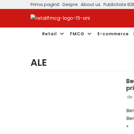
Prima pagină
Despre
About us
Publicitate B2
Sari
la
conținut
Retail
FMCG
E-commerce
ALE
Be
pr
de
Ber
Ber
»