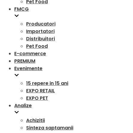
Pet Food
FMCG
Producatori
Importatori
Distribuitori
Pet Food
E-commerce
PREMIUM
Evenimente
15 repere in 15 ani
EXPO RETAIL
EXPO PET
Analize
Achizitii
Sinteza saptamanii