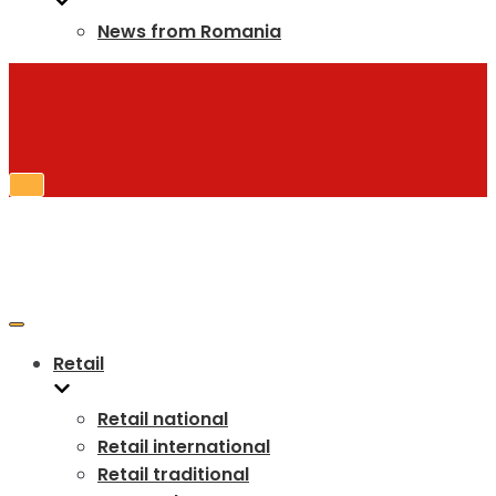
News from Romania
Toggle
Navigation
Toggle
Navigation
Retail
Retail national
Retail international
Retail traditional