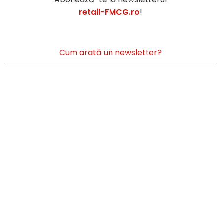
de
retail-FMCG.ro
!
magazine
care
a
redus
Cum arată un newsletter?
TVA-
ul