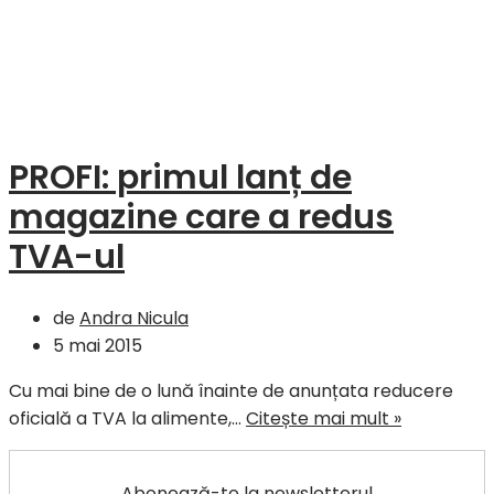
PROFI: primul lanț de
magazine care a redus
TVA-ul
de
Andra Nicula
5 mai 2015
Cu mai bine de o lună înainte de anunțata reducere
PROFI:
oficială a TVA la alimente,…
Citește mai mult »
primul
lanț
Abonează-te la newsletterul