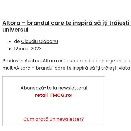
Altora – brandul care te inspiră să îți trăieșt
universul
de
Claudiu Ciobanu
12 iunie 2023
Produs în Austria, Altora este un brand de energizant ca
mult »
Altora – brandul care te inspiră să îți trăiești viat
Abonează-te la newsletterul
retail-FMCG.ro
!
Cum arată un newsletter?