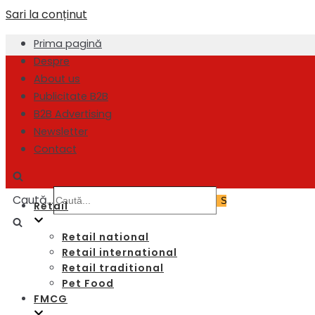
Sari la conținut
Prima pagină
Despre
About us
Publicitate B2B
B2B Advertising
Newsletter
Contact
Caută...
Retail
Retail national
Retail international
Retail traditional
Pet Food
FMCG