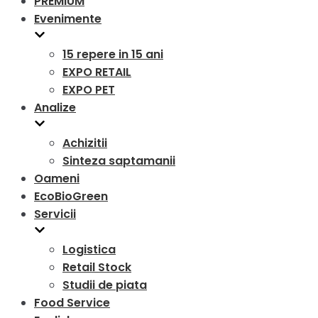
PREMIUM
Evenimente
15 repere in 15 ani
EXPO RETAIL
EXPO PET
Analize
Achizitii
Sinteza saptamanii
Oameni
EcoBioGreen
Servicii
Logistica
Retail Stock
Studii de piata
Food Service