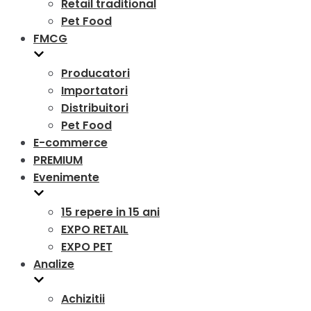
Retail traditional
Pet Food
FMCG
Producatori
Importatori
Distribuitori
Pet Food
E-commerce
PREMIUM
Evenimente
15 repere in 15 ani
EXPO RETAIL
EXPO PET
Analize
Achizitii