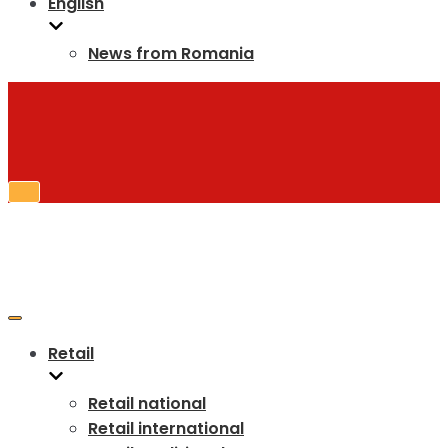
English
News from Romania
Toggle
Navigation
Toggle
Navigation
Retail
Retail national
Retail international