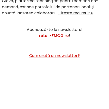
Glovo, platforma tehnologică pentru comenzi on-
demand, extinde portofoliul de parteneri locali și
Glovo
anunță lansarea colaborării…
Citește mai mult »
anunță
partener
Abonează-te la newsletterul
cu
retail-FMCG.ro
!
Băcănia
Veche,
unul
dintre
Cum arată un newsletter?
cele
mai
aprecia
concep
gastron
locale