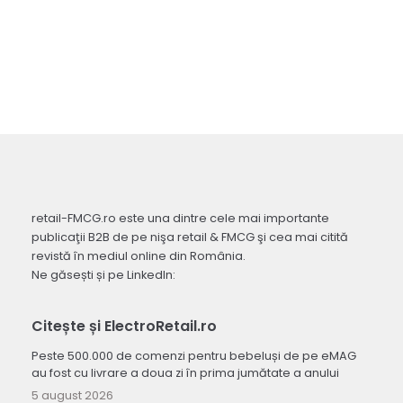
retail-FMCG.ro este una dintre cele mai importante
publicaţii B2B de pe nişa retail & FMCG şi cea mai citită
revistă în mediul online din România.
Ne găsești și pe LinkedIn:
Citește și ElectroRetail.ro
Peste 500.000 de comenzi pentru bebeluși de pe eMAG
au fost cu livrare a doua zi în prima jumătate a anului
5 august 2026