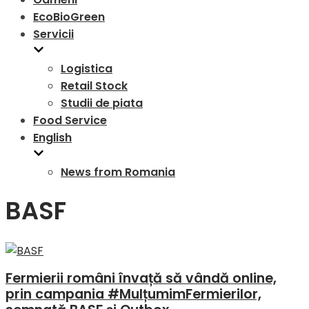
EcoBioGreen
Servicii
Logistica
Retail Stock
Studii de piata
Food Service
English
News from Romania
BASF
Fermierii români învață să vândă online,
prin campania #MulțumimFermierilor,