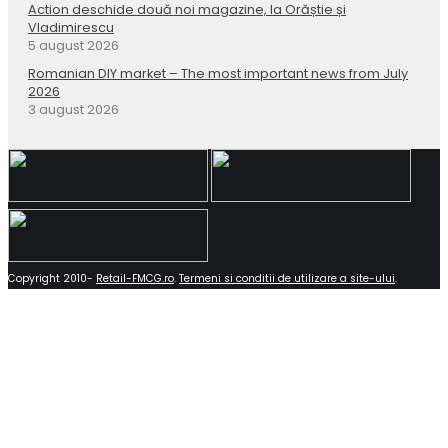
Action deschide două noi magazine, la Orăștie și
Vladimirescu
5 august 2026
Romanian DIY market – The most important news from July
2026
3 august 2026
Copyright 2010-
Retail-FMCG.ro
.
Termeni si conditii de utilizare a site-ului
.
Close
this
module