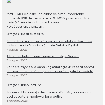
retail-FMCG.ro este una dintre cele mai importante
publicaţii B2B de pe nişa retail & FMCG şi cea mai citită
revistă în mediul online din România.
Ne găsești și pe LinkedIn:
Citește și ElectroRetail.ro
Pepco face un nou pas în digitalizare odată cu lansarea
platformei din Polonia alături de Deloitte Digital
7 august 2026
Altex deschide un nou magazin în Târgu Neamț
7 august 2026
Seria Galaxy Z de la Samsung stabilește un record pentru
cel mai mare număr de precomenzi înregistrat vreodată
7 august 2026
Citește și BricoRetail.ro
București Mall anunță deschiderea ProfiArt, noul magazin
dedicat artei și hobby-urilor creative
6 august 2026