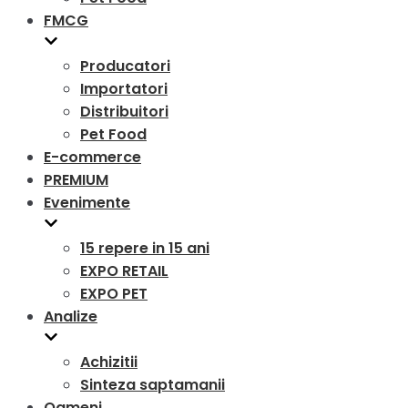
FMCG
Producatori
Importatori
Distribuitori
Pet Food
E-commerce
PREMIUM
Evenimente
15 repere in 15 ani
EXPO RETAIL
EXPO PET
Analize
Achizitii
Sinteza saptamanii
Oameni