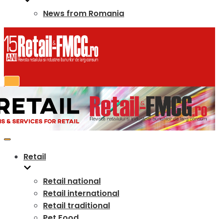
News from Romania
Toggle
Navigation
Toggle
Navigation
Retail
Retail national
Retail international
Retail traditional
Pet Food