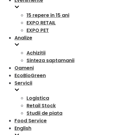
Evenimente
15 repere in 15 ani
EXPO RETAIL
EXPO PET
Analize
Achizitii
Sinteza saptamanii
Oameni
EcoBioGreen
Servicii
Logistica
Retail Stock
Studii de piata
Food Service
English