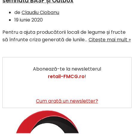
semnată BASF și Outbox
de
Claudiu Ciobanu
19 iunie 2020
Pentru a ajuta producătorii locali de legume și fructe
F
să înfrunte criza generată de lunile…
Citește mai mult »
r
î
s
Abonează-te la newsletterul
v
retail-FMCG.ro
!
o
p
c
#
Cum arată un newsletter?
s
B
și
O