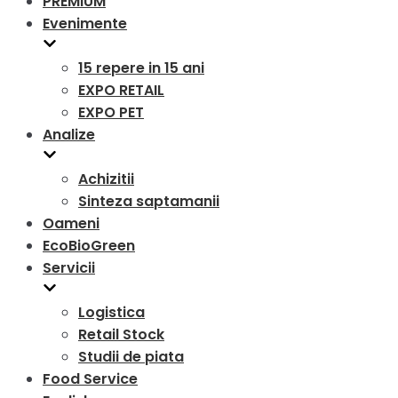
PREMIUM
Evenimente
15 repere in 15 ani
EXPO RETAIL
EXPO PET
Analize
Achizitii
Sinteza saptamanii
Oameni
EcoBioGreen
Servicii
Logistica
Retail Stock
Studii de piata
Food Service