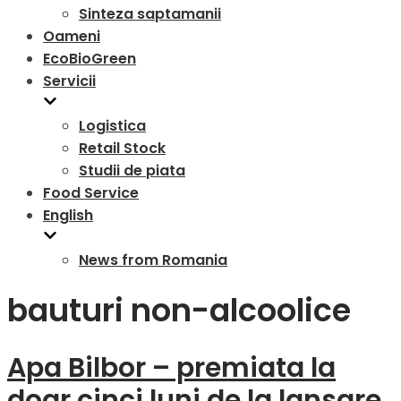
Sinteza saptamanii
Oameni
EcoBioGreen
Servicii
Logistica
Retail Stock
Studii de piata
Food Service
English
News from Romania
bauturi non-alcoolice
Apa Bilbor – premiata la
doar cinci luni de la lansare