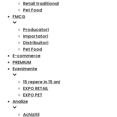
Retail traditional
Pet Food
FMCG
Producatori
Importatori
Distribuitori
Pet Food
E-commerce
PREMIUM
Evenimente
15 repere in 15 ani
EXPO RETAIL
EXPO PET
Analize
Achizitii