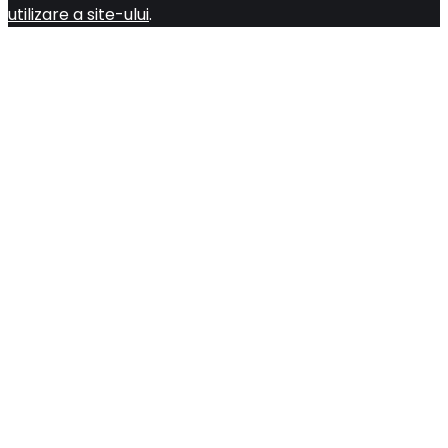
utilizare a site-ului
.
Close
this
module
Abonează-te gratuit