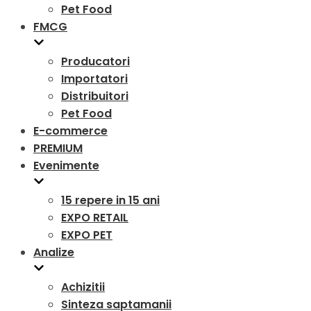
Pet Food
FMCG
Producatori
Importatori
Distribuitori
Pet Food
E-commerce
PREMIUM
Evenimente
15 repere in 15 ani
EXPO RETAIL
EXPO PET
Analize
Achizitii
Sinteza saptamanii