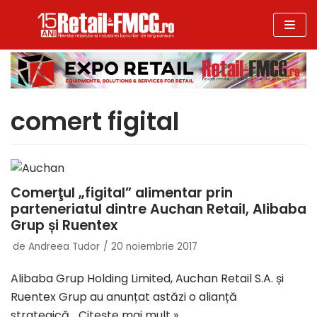
Sari
la
conținut
comert figital
Comerţul „figital” alimentar prin
parteneriatul dintre Auchan Retail, Alibaba
Grup și Ruentex
de
Andreea Tudor
20 noiembrie 2017
Alibaba Grup Holding Limited, Auchan Retail S.A. și
Ruentex Grup au anunțat astăzi o alianță
strategică…
Citește mai mult »