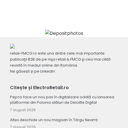
retail-FMCG.ro este una dintre cele mai importante
publicaţii B2B de pe nişa retail & FMCG şi cea mai citită
revistă în mediul online din România.
Ne găsești și pe LinkedIn:
Citește și ElectroRetail.ro
Pepco face un nou pas în digitalizare odată cu lansarea
platformei din Polonia alături de Deloitte Digital
7 august 2026
Altex deschide un nou magazin în Târgu Neamț
7 august 2026