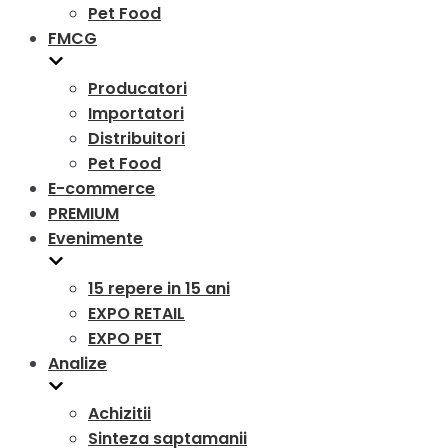
Pet Food
FMCG
Producatori
Importatori
Distribuitori
Pet Food
E-commerce
PREMIUM
Evenimente
15 repere in 15 ani
EXPO RETAIL
EXPO PET
Analize
Achizitii
Sinteza saptamanii