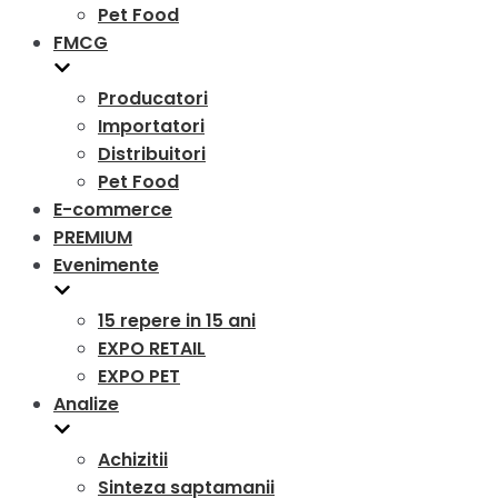
Pet Food
FMCG
Producatori
Importatori
Distribuitori
Pet Food
E-commerce
PREMIUM
Evenimente
15 repere in 15 ani
EXPO RETAIL
EXPO PET
Analize
Achizitii
Sinteza saptamanii