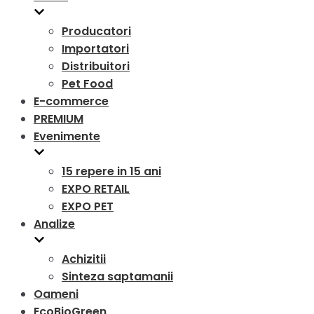
Producatori
Importatori
Distribuitori
Pet Food
E-commerce
PREMIUM
Evenimente
15 repere in 15 ani
EXPO RETAIL
EXPO PET
Analize
Achizitii
Sinteza saptamanii
Oameni
EcoBioGreen