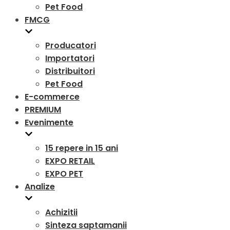
Pet Food
FMCG
Producatori
Importatori
Distribuitori
Pet Food
E-commerce
PREMIUM
Evenimente
15 repere in 15 ani
EXPO RETAIL
EXPO PET
Analize
Achizitii
Sinteza saptamanii