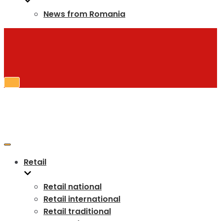
News from Romania
Toggle
Navigation
Toggle
Navigation
Retail
Retail national
Retail international
Retail traditional