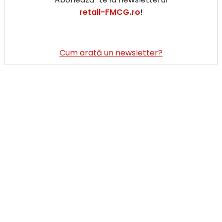
a
retail-FMCG.ro
!
Cu
Ha
Da
va
Cum arată un newsletter?
de
pe
22
ma