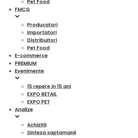
Pet Food
FMCG
Producatori
Importatori
Distribuitori
Pet Food
E-commerce
PREMIUM
Evenimente
15 repere in 15 ani
EXPO RETAIL
EXPO PET
Analize
Achizitii
Sinteza saptamanii