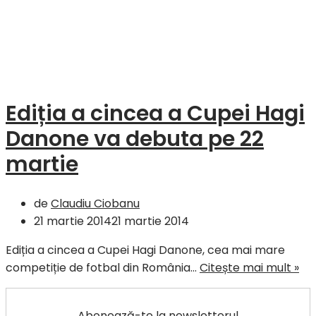
Ediția a cincea a Cupei Hagi
Danone va debuta pe 22
martie
de
Claudiu Ciobanu
21 martie 2014
21 martie 2014
Ediția a cincea a Cupei Hagi Danone, cea mai mare
Edi
competiție de fotbal din România…
Citește mai mult »
a
ci
Abonează-te la newsletterul