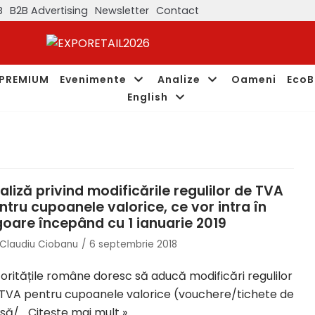
B
B2B Advertising
Newsletter
Contact
PREMIUM
Evenimente
Analize
Oameni
EcoB
English
aliză privind modificările regulilor de TVA
ntru cupoanele valorice, ce vor intra în
goare începând cu 1 ianuarie 2019
Claudiu Ciobanu
6 septembrie 2018
oritățile române doresc să aducă modificări regulilor
TVA pentru cupoanele valorice (vouchere/tichete de
să/…
Citește mai mult »