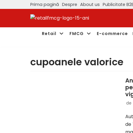
Prima pagină
Despre
About us
Publicitate B2
Sari
la
conținut
Retail
FMCG
E-commerce
cupoanele valorice
An
pe
vi
de
Aut
de 
ma