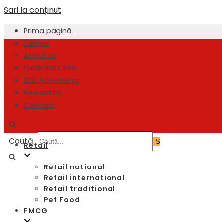
Sari la conținut
Prima pagină
Despre
About us
Publicitate B2B
B2B Advertising
Newsletter
Contact
Caută...
Retail
Retail national
Retail international
Retail traditional
Pet Food
FMCG