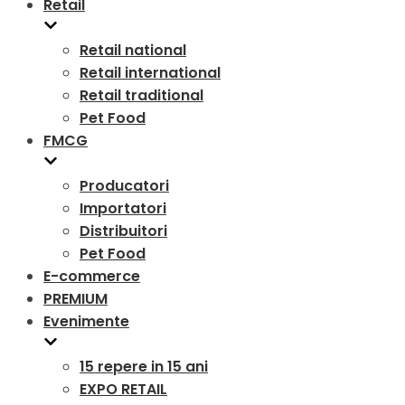
Retail
Retail national
Retail international
Retail traditional
Pet Food
FMCG
Producatori
Importatori
Distribuitori
Pet Food
E-commerce
PREMIUM
Evenimente
15 repere in 15 ani
EXPO RETAIL