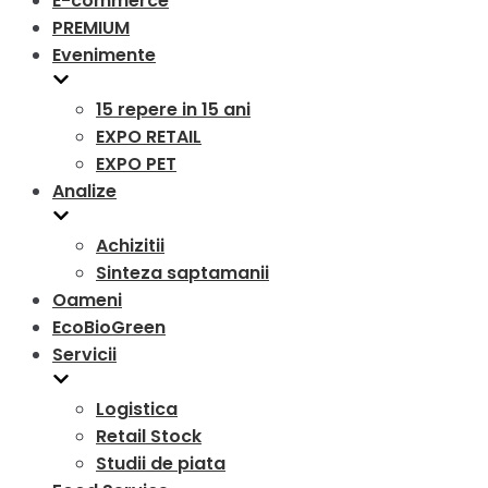
E-commerce
PREMIUM
Evenimente
15 repere in 15 ani
EXPO RETAIL
EXPO PET
Analize
Achizitii
Sinteza saptamanii
Oameni
EcoBioGreen
Servicii
Logistica
Retail Stock
Studii de piata