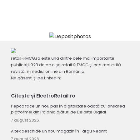
retail-FMCG.ro este una dintre cele mai importante
publicaţii B2B de pe nişa retail & FMCG şi cea mai citită
revistă în mediul online din România.
Ne găsești și pe LinkedIn:
Citește și ElectroRetail.ro
Pepco face un nou pas în digitalizare odată cu lansarea
platformei din Polonia alături de Deloitte Digital
7 august 2026
Altex deschide un nou magazin în Târgu Neamț
7 august 2026