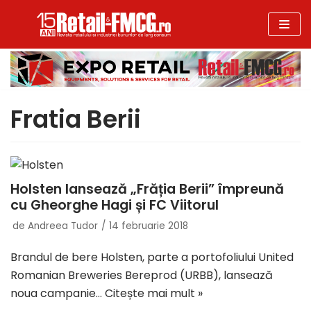
Sari
la
conținut
Fratia Berii
Holsten lansează „Frăția Berii” împreună
cu Gheorghe Hagi și FC Viitorul
de
Andreea Tudor
14 februarie 2018
Brandul de bere Holsten, parte a portofoliului United
Romanian Breweries Bereprod (URBB), lansează
noua campanie…
Citește mai mult »