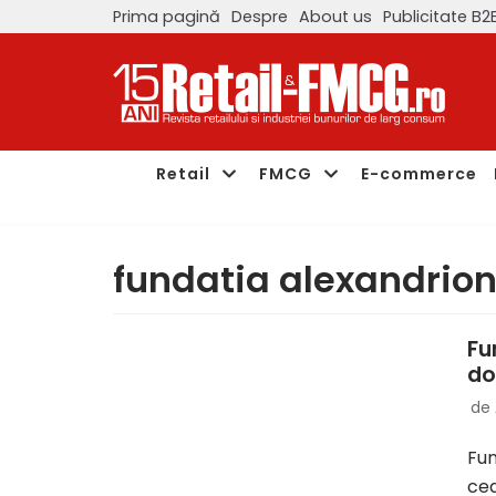
Prima pagină
Despre
About us
Publicitate B2
Sari
la
conținut
Retail
FMCG
E-commerce
fundatia alexandrio
Fu
do
de
Fun
cea