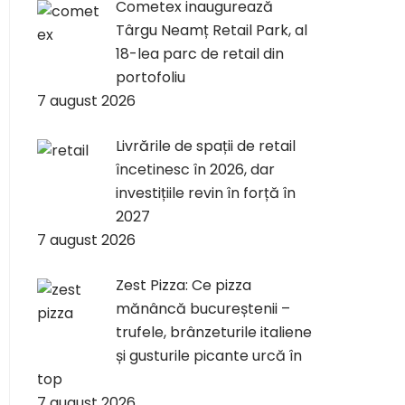
Cometex inaugurează
Târgu Neamț Retail Park, al
18-lea parc de retail din
portofoliu
7 august 2026
Livrările de spații de retail
încetinesc în 2026, dar
investițiile revin în forță în
2027
7 august 2026
Zest Pizza: Ce pizza
mănâncă bucureștenii –
trufele, brânzeturile italiene
și gusturile picante urcă în
top
7 august 2026