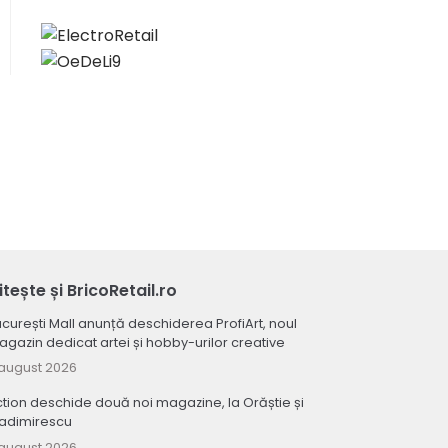
itește și BricoRetail.ro
curești Mall anunță deschiderea ProfiArt, noul
gazin dedicat artei și hobby-urilor creative
august 2026
tion deschide două noi magazine, la Orăștie și
ladimirescu
august 2026