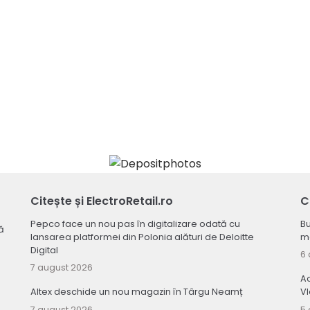
Citește și ElectroRetail.ro
C
Pepco face un nou pas în digitalizare odată cu
Bu
ă
lansarea platformei din Polonia alături de Deloitte
ma
Digital
6 
7 august 2026
Ac
Altex deschide un nou magazin în Târgu Neamț
V
7 august 2026
5 