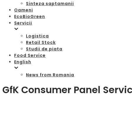
Sinteza saptamanii
Oameni
EcoBioGreen
Servicii
Logistica
Retail Stock
Studii de piata
Food Service
English
News from Romania
GfK Consumer Panel Servi