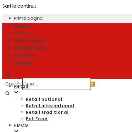
Sari la conținut
Prima pagină
Despre
About us
Publicitate B2B
B2B Advertising
Newsletter
Contact
Caută...
Retail
Retail national
Retail international
Retail traditional
Pet Food
FMCG