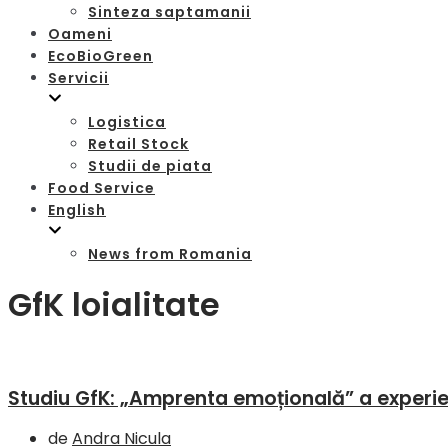
Sinteza saptamanii
Oameni
EcoBioGreen
Servicii
Logistica
Retail Stock
Studii de piata
Food Service
English
News from Romania
GfK loialitate
Studiu GfK: „Amprenta emoțională” a experienț
de
Andra Nicula