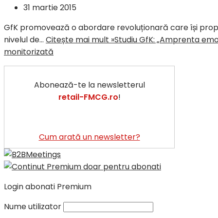
31 martie 2015
GfK promovează o abordare revoluționară care își propu
nivelul de…
Citește mai mult »
Studiu GfK: „Amprenta emoți
monitorizată
Abonează-te la newsletterul
retail-FMCG.ro
!
Cum arată un newsletter?
Login abonati Premium
Nume utilizator