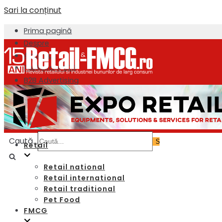
Sari la conținut
Prima pagină
Despre
About us
Publicitate B2B
B2B Advertising
Newsletter
Contact
Caută...
Retail
Retail national
Retail international
Retail traditional
Pet Food
FMCG