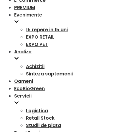
E-commerce
PREMIUM
Evenimente
15 repere in 15 ani
EXPO RETAIL
EXPO PET
Analize
Achizitii
Sinteza saptamanii
Oameni
EcoBioGreen
Servicii
Logistica
Retail Stock
Studii de piata