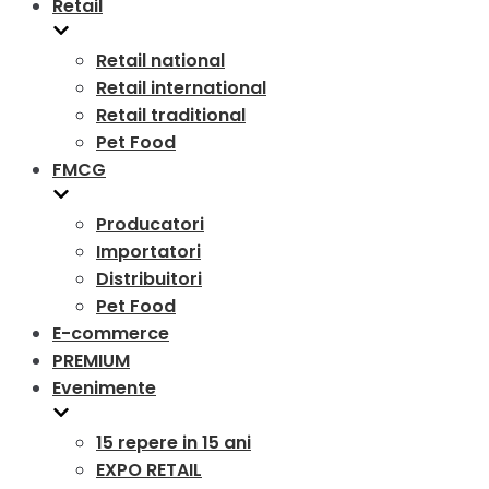
Retail
Retail national
Retail international
Retail traditional
Pet Food
FMCG
Producatori
Importatori
Distribuitori
Pet Food
E-commerce
PREMIUM
Evenimente
15 repere in 15 ani
EXPO RETAIL