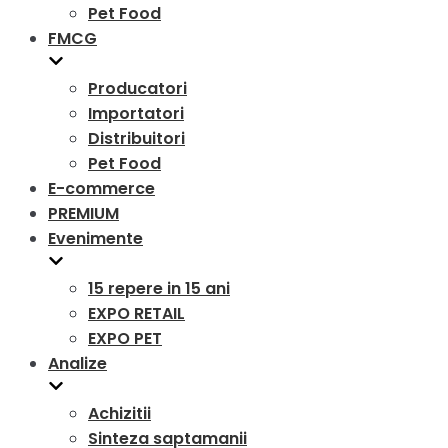
Pet Food
FMCG
Producatori
Importatori
Distribuitori
Pet Food
E-commerce
PREMIUM
Evenimente
15 repere in 15 ani
EXPO RETAIL
EXPO PET
Analize
Achizitii
Sinteza saptamanii