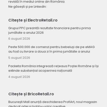
revistă în mediul online din România.
Ne găsești și pe LinkedIn:
Citește și ElectroRetail.ro
Grupul PPC prezintă rezultate financiare pentru prima
jumătate a anului 2026
6 august 2026
Peste 500.000 de comenzi pentru bebeluși de pe eMAG
au fost cu livrare a doua zi în prima jumătate a anului
5 august 2026
Packeta România integrează rețeaua Poștei Române și își
extinde substanțial acoperirea națională
4 august 2026
Citește și BricoRetail.ro
București Mall anunță deschiderea ProfiArt, noul magazin
dedicat artei și hobby-urilor creative