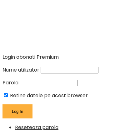
econom
pentru
alimen
cumpă
Login abonati Premium
Nume utilizator
Parola
Retine datele pe acest browser
Reseteaza parola