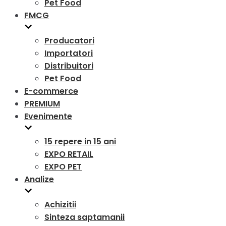
Pet Food
FMCG
Producatori
Importatori
Distribuitori
Pet Food
E-commerce
PREMIUM
Evenimente
15 repere in 15 ani
EXPO RETAIL
EXPO PET
Analize
Achizitii
Sinteza saptamanii