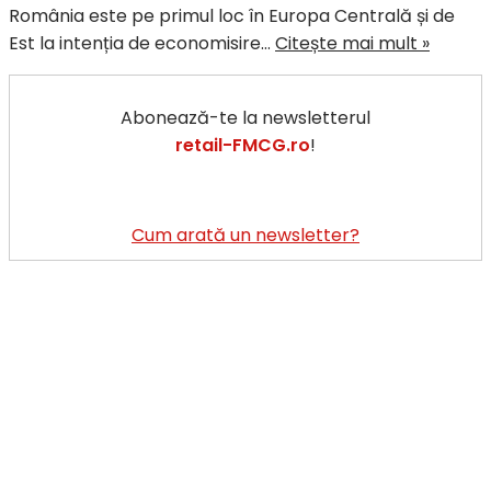
România este pe primul loc în Europa Centrală și de
McKins
Est la intenția de economisire…
Citește mai mult »
&
EuroC
Abonează-te la newsletterul
Român
retail-FMCG.ro
!
este
pe
primul
loc
Cum arată un newsletter?
în
Europa
Centra
și
de
Est
la
intenți
de