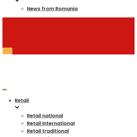
News from Romania
Toggle
Navigation
Toggle
Navigation
Retail
Retail national
Retail international
Retail traditional