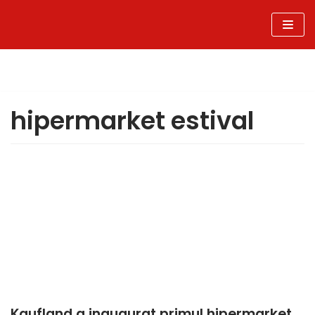
Sari
la
conținut
hipermarket estival
Kaufland a inaugurat primul hipermarket