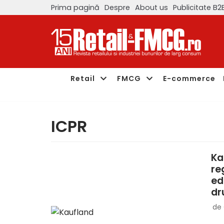
Prima pagină
Despre
About us
Publicitate B2
Sari
la
conținut
Retail
FMCG
E-commerce
ICPR
Ka
re
ed
dr
de