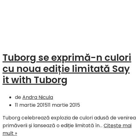
Tuborg se exprimă-n culori
cu noua ediție limitată Say
it with Tuborg
de
Andra Nicula
11 martie 2015
11 martie 2015
Tuborg celebrează explozia de culori adusă de venirea
primăverii și lansează o ediție limitată în…
Citește mai
Tuborg
mult »