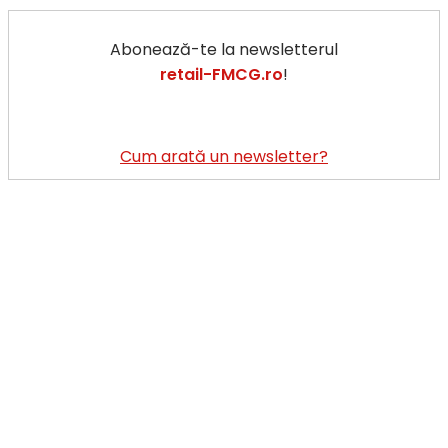
se
exprimă-
Abonează-te la newsletterul
n
retail-FMCG.ro
!
culori
cu
noua
ediție
Cum arată un newsletter?
limitată
Say
it
with
Tuborg