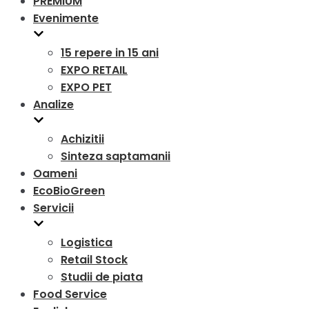
PREMIUM
Evenimente
15 repere in 15 ani
EXPO RETAIL
EXPO PET
Analize
Achizitii
Sinteza saptamanii
Oameni
EcoBioGreen
Servicii
Logistica
Retail Stock
Studii de piata
Food Service