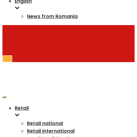
English
News from Romania
Toggle
Navigation
Toggle
Navigation
Retail
Retail national
Retail international