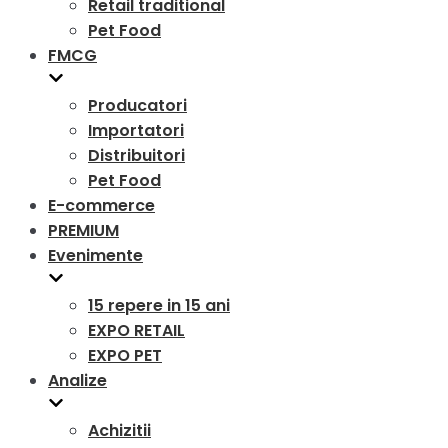
Retail traditional
Pet Food
FMCG
Producatori
Importatori
Distribuitori
Pet Food
E-commerce
PREMIUM
Evenimente
15 repere in 15 ani
EXPO RETAIL
EXPO PET
Analize
Achizitii