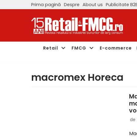
Prima pagină
Despre
About us
Publicitate B2
Sari
la
conținut
Retail
FMCG
E-commerce
macromex Horeca
Ma
ma
vo
de
Mac