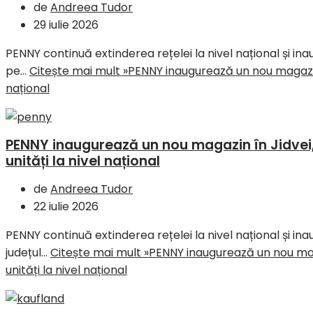
de
Andreea Tudor
29 iulie 2026
PENNY continuă extinderea rețelei la nivel național și in
pe…
Citește mai mult »
PENNY inaugurează un nou magazin î
național
PENNY inaugurează un nou magazin în Jidvei, 
unități la nivel național
de
Andreea Tudor
22 iulie 2026
PENNY continuă extinderea rețelei la nivel național și in
județul…
Citește mai mult »
PENNY inaugurează un nou magaz
unități la nivel național