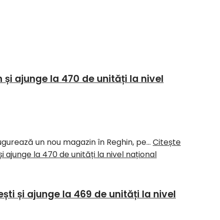
i ajunge la 470 de unități la nivel
naugurează un nou magazin în Reghin, pe…
Citește
ajunge la 470 de unități la nivel național
 și ajunge la 469 de unități la nivel