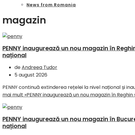
News from Romania
magazin
PENNY inaugurează un nou magazin în Reghin ș
național
de
Andreea Tudor
5 august 2026
PENNY continuă extinderea rețelei la nivel național și i
mai mult »
PENNY inaugurează un nou magazin în Reghin și 
PENNY inaugurează un nou magazin în București
național