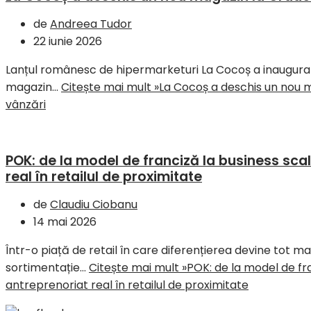
de
Andreea Tudor
22 iunie 2026
Lanțul românesc de hipermarketuri La Cocoș a inaugurat m
magazin…
Citește mai mult »
La Cocoș a deschis un nou m
vânzări
POK: de la model de franciză la business sca
real în retailul de proximitate
de
Claudiu Ciobanu
14 mai 2026
Într-o piață de retail în care diferențierea devine tot ma
sortimentație…
Citește mai mult »
POK: de la model de fra
antreprenoriat real în retailul de proximitate