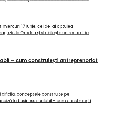
iercuri, 17 iunie, cel de-al optulea
agazin la Oradea și stabilește un record de
labil – cum construiești antreprenoriat
i dificilă, conceptele construite pe
nciză la business scalabil – cum construiești