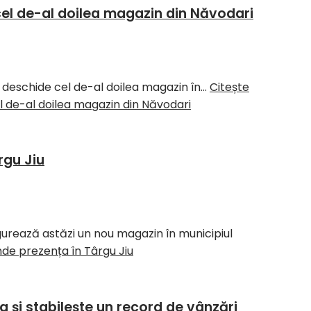
el de-al doilea magazin din Năvodari
și deschide cel de-al doilea magazin în…
Citește
l de-al doilea magazin din Năvodari
rgu Jiu
urează astăzi un nou magazin în municipiul
nde prezența în Târgu Jiu
 și stabilește un record de vânzări