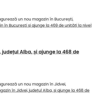
augurează un nou magazin în București,
n București și ajunge la 469 de unități la nivel
județul Alba, și ajunge la 468 de
augurează un nou magazin în Jidvei,
in în Jidvei, județul Alba, și ajunge la 468 de