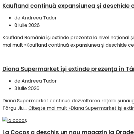
Kaufland continuă expansiunea și deschide c
de
Andreea Tudor
8 iulie 2026
Kaufland România își extinde prezența la nivel național 
mai mult »
Kaufland continuă expansiunea și deschide ce
Diana Supermarket își extinde prezența în Tâ
de
Andreea Tudor
3 iulie 2026
Diana Supermarket continuă dezvoltarea rețelei și inaug
Târgu Jiu,…
Citește mai mult »
Diana Supermarket își exti
La Cocoș a deschis un nou magazin la Oradea