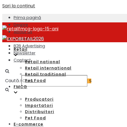
Sari la conținut
Prima pagină
Despre
About us
Publicitate B2B
B2B Advertising
Retail
Newsletter
Contact
Retail national
Retail international
Retail traditional
Caută...
Pet Food
FMCG
Producatori
Importatori
Distribuitori
Pet Food
E-commerce