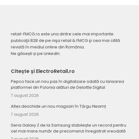
retail-FMCG.ro este una dintre cele mai importante
publicaţii B2B de pe nişa retail & FMCG şi cea mai citită
revistă în mediul online din România.
Ne găsești și pe LinkedIn:
Citește și ElectroRetail.ro
Pepco face un nou pas în digitalizare odată cu lansarea
platformei din Polonia alături de Deloitte Digital
7 august 2026
Altex deschide un nou magazin în Târgu Neamț
7 august 2026
Seria Galaxy Z de la Samsung stabilește un record pentru
cel mai mare număr de precomenzi înregistrat vreodată
7 august 2026