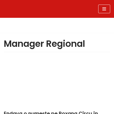
Sari
la
conținut
Manager Regional
Endava o numește pe Roxana Cîrcu în