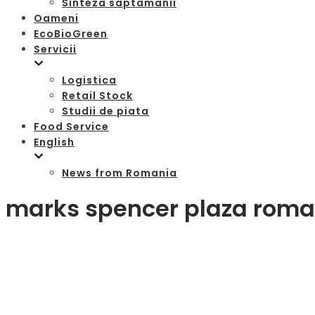
Sinteza saptamanii
Oameni
EcoBioGreen
Servicii
Logistica
Retail Stock
Studii de piata
Food Service
English
News from Romania
marks spencer plaza roma