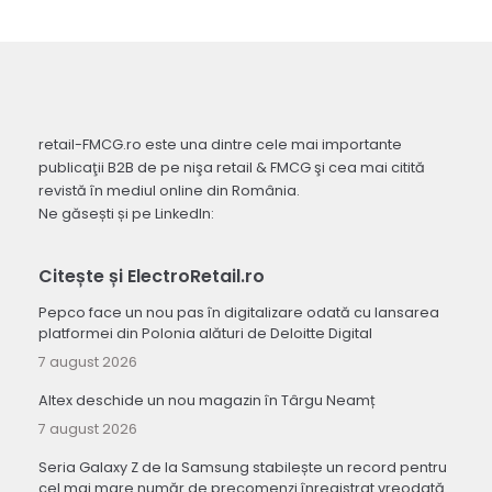
retail-FMCG.ro este una dintre cele mai importante
publicaţii B2B de pe nişa retail & FMCG şi cea mai citită
revistă în mediul online din România.
Ne găsești și pe LinkedIn:
Citește și ElectroRetail.ro
Pepco face un nou pas în digitalizare odată cu lansarea
platformei din Polonia alături de Deloitte Digital
7 august 2026
Altex deschide un nou magazin în Târgu Neamț
7 august 2026
Seria Galaxy Z de la Samsung stabilește un record pentru
cel mai mare număr de precomenzi înregistrat vreodată