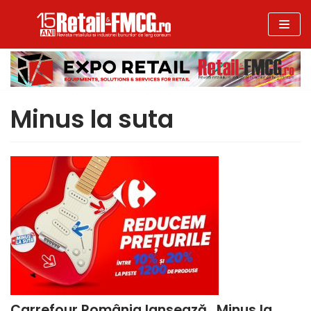
Sari
la
conținut
Minus la suta
Carrefour România lansează „Minus la