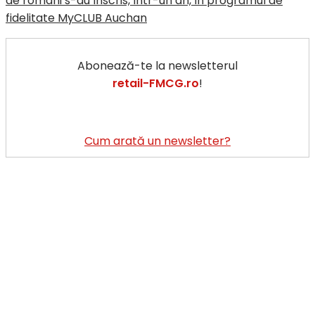
de români s-au înscris, într-un an, în programul de
fidelitate MyCLUB Auchan
Abonează-te la newsletterul
retail-FMCG.ro
!
Cum arată un newsletter?