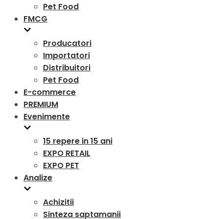
Pet Food
FMCG
Producatori
Importatori
Distribuitori
Pet Food
E-commerce
PREMIUM
Evenimente
15 repere in 15 ani
EXPO RETAIL
EXPO PET
Analize
Achizitii
Sinteza saptamanii