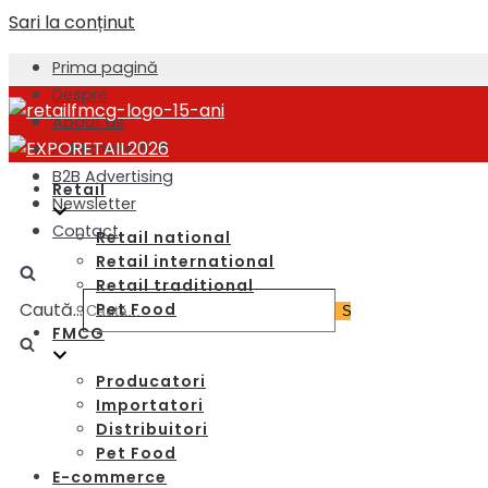
Sari la conținut
Prima pagină
Despre
About us
Publicitate B2B
B2B Advertising
Retail
Newsletter
Contact
Retail national
Retail international
Retail traditional
Caută...
Pet Food
FMCG
Producatori
Importatori
Distribuitori
Pet Food
E-commerce