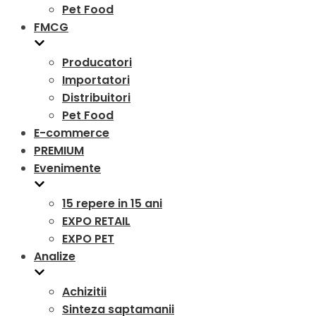
Pet Food
FMCG
Producatori
Importatori
Distribuitori
Pet Food
E-commerce
PREMIUM
Evenimente
15 repere in 15 ani
EXPO RETAIL
EXPO PET
Analize
Achizitii
Sinteza saptamanii