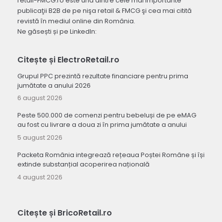
retail-FMCG.ro este una dintre cele mai importante
publicaţii B2B de pe nişa retail & FMCG şi cea mai citită
revistă în mediul online din România.
Ne găsești și pe LinkedIn:
Citește și ElectroRetail.ro
Grupul PPC prezintă rezultate financiare pentru prima
jumătate a anului 2026
6 august 2026
Peste 500.000 de comenzi pentru bebeluși de pe eMAG
au fost cu livrare a doua zi în prima jumătate a anului
5 august 2026
Packeta România integrează rețeaua Poștei Române și își
extinde substanțial acoperirea națională
4 august 2026
Citește și BricoRetail.ro