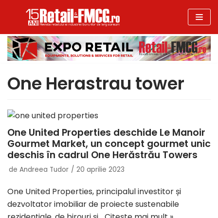
Sari
la
conținut
One Herastrau tower
One United Properties deschide Le Manoir
Gourmet Market, un concept gourmet unic
deschis în cadrul One Herăstrău Towers
de
Andreea Tudor
20 aprilie 2023
One United Properties, principalul investitor și
dezvoltator imobiliar de proiecte sustenabile
rezidențiale, de birouri și…
Citește mai mult »