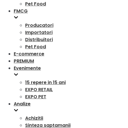
Pet Food
FMCG
Producatori
Importatori
Distribuitori
Pet Food
E-commerce
PREMIUM
Evenimente
15 repere in 15 ani
EXPO RETAIL
EXPO PET
Analize
Achizitii
Sinteza saptamanii