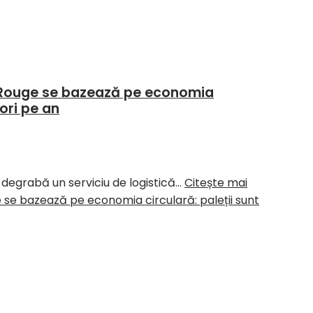
te Rouge se bazează pe economia
 ori pe an
i degrabă un serviciu de logistică…
Citește mai
e se bazează pe economia circulară: paleții sunt