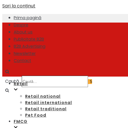
Sari la conținut
Prima pagină
Despre
About us
Publicitate B2B
B2B Advertising
Newsletter
Contact
Caută...
Retail
Retail national
Retail international
Retail traditional
Pet Food
FMCG