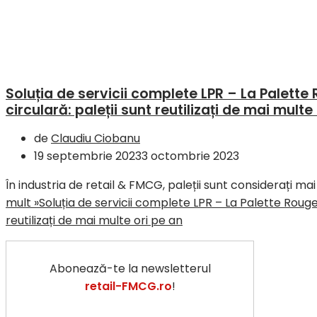
Soluția de servicii complete LPR – La Palet
circulară: paleții sunt reutilizați de mai multe
de
Claudiu Ciobanu
19 septembrie 2023
3 octombrie 2023
În industria de retail & FMCG, paleții sunt considerați ma
mult »
Soluția de servicii complete LPR – La Palette Roug
reutilizați de mai multe ori pe an
Abonează-te la newsletterul
retail-FMCG.ro
!