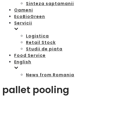
Sinteza saptamanii
Oameni
EcoBioGreen
Servicii
Logistica
Retail Stock
Studii de piata
Food Service
English
News from Romania
pallet pooling