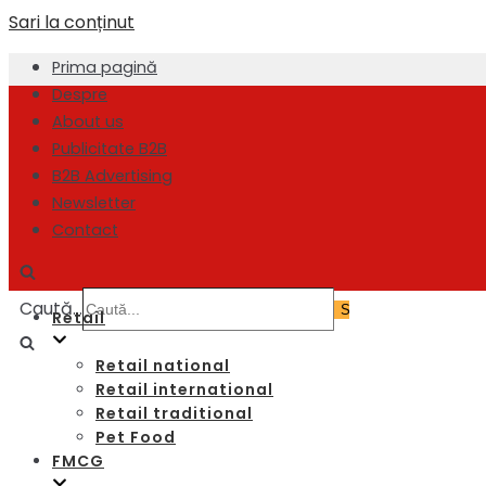
Sari la conținut
Prima pagină
Despre
About us
Publicitate B2B
B2B Advertising
Newsletter
Contact
Caută...
Retail
Retail national
Retail international
Retail traditional
Pet Food
FMCG