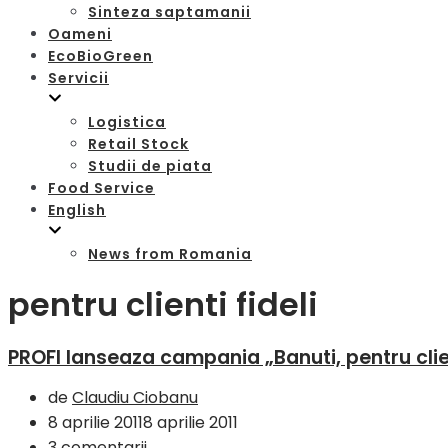
Sinteza saptamanii
Oameni
EcoBioGreen
Servicii
Logistica
Retail Stock
Studii de piata
Food Service
English
News from Romania
pentru clienti fideli
PROFI lanseaza campania „Banuti, pentru clien
de
Claudiu Ciobanu
8 aprilie 2011
8 aprilie 2011
3 comentarii